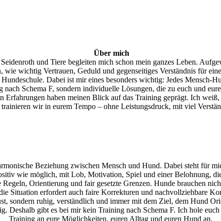
Über mich
teil Seidenroth und Tiere begleiten mich schon mein ganzes Leben. Auf
nen, wie wichtig Vertrauen, Geduld und gegenseitiges Verständnis für e
e Hundeschule. Dabei ist mir eines besonders wichtig: Jedes Mensch-Hun
ng nach Schema F, sondern individuelle Lösungen, die zu euch und eure
 Erfahrungen haben meinen Blick auf das Training geprägt. Ich weiß, 
trainieren wir in eurem Tempo – ohne Leistungsdruck, mit viel Verstä
 harmonische Beziehung zwischen Mensch und Hund. Dabei steht für m
positiv wie möglich, mit Lob, Motivation, Spiel und einer Belohnung, d
e Regeln, Orientierung und fair gesetzte Grenzen. Hunde brauchen nich
die Situation erfordert auch faire Korrekturen und nachvollziehbare 
ust, sondern ruhig, verständlich und immer mit dem Ziel, dem Hund Ori
g. Deshalb gibt es bei mir kein Training nach Schema F. Ich hole euch 
Training an eure Möglichkeiten, euren Alltag und euren Hund an.