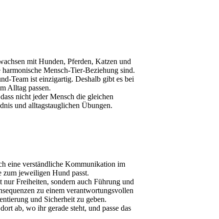
gewachsen mit Hunden, Pferden, Katzen und
ine harmonische Mensch-Tier-Beziehung sind.
d-Team ist einzigartig. Deshalb gibt es bei
m Alltag passen.
dass nicht jeder Mensch die gleichen
ndnis und alltagstauglichen Übungen.
ich eine verständliche Kommunikation im
ie zum jeweiligen Hund passt.
t nur Freiheiten, sondern auch Führung und
Konsequenzen zu einem verantwortungsvollen
entierung und Sicherheit zu geben.
dort ab, wo ihr gerade steht, und passe das