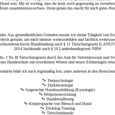
Hund sein. Mir ist wichtig, dass ihr lernt, euch gegenseitig zu verste
 Team zusammenzuwachsen. Denn genau das macht für mich gutes Hund
et. Aus gesundheitlichen Gründen musste ich meine Tätigkeit von End
jedoch genutzt, um mich intensiv weiterzubilden und fachlich weiterzue
achkundenachweis Hundehaltung nach § 11 Tierschutzgesetz (LAN
2014 Sachkunde nach § 10 Landeshundegesetz NRW
 Abs. 1 Nr. 8f Tierschutzgesetz durch das Amt für Veterinärwesen und V
ine Hundeschule mit erweitertem Wissen und neuen Erfahrungen erne
Seitdem bilde ich mich regelmäßig fort, unter anderem in den Bereichen
🐾 Tierpsychologie
🐾 Tierkinesiologie
🐾 Artgerechte Hundeausbildung (Kynologie)
🐾 Welpenentwicklung
🐾 Hundeernährung
🐾 Körpersprache von Mensch und Hund
🐾 Trickdog-Training
🐾 Tierschutzhunde