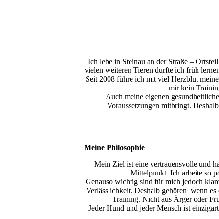
DSC_1026
Ich lebe in Steinau an der Straße – Orts
vielen weiteren Tieren durfte ich früh ler
Seit 2008 führe ich mit viel Herzblut mein
mir kein Traini
Auch meine eigenen gesundheitlichen
Voraussetzungen mitbringt. Deshalb 
Meine Philosophie
Mein Ziel ist eine vertrauensvolle und
Mittelpunkt. Ich arbeite so 
Genauso wichtig sind für mich jedoch klar
Verlässlichkeit. Deshalb gehören wenn es 
Training. Nicht aus Ärger oder Fr
Jeder Hund und jeder Mensch ist einzigarti